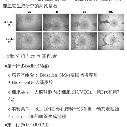
能血管生成研究的高效基石
1. 实
验
分
组
与
培
养
基
配
置
●第一行
(Biozellen
SM
组
)
o
培养基组合： Biozellen SM内皮细胞培养基
+ BiozellenGel⑧基质胶
o
细胞类型：人脐静脉内皮细胞 (HUVECs, 第3代和第7
代)
o
实验条件：以
1×10
⁴
细胞
/孔接种于96孔板，动态观察2
h
、
4h、8h、
24h
的血管生成过程
●第二行
(ScienCell
EC
组
)