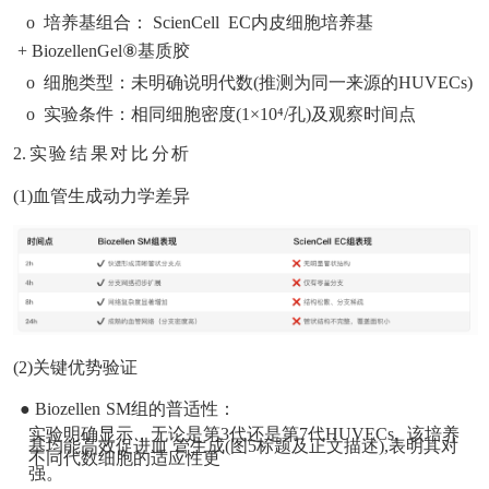
o 培养基组合： ScienCell EC内皮细胞培养基
+ BiozellenGel⑧基质胶
o 细胞类型：未明确说明代数(推测为同一来源的HUVECs)
o 实验条件：相同细胞密度(1×10⁴/孔)及观察时间点
2.
实
验
结
果
对
比
分
析
(1)血管生成
动力学
差异
(2)关键优势验证
●
Biozellen
SM
组的普适性
：
实验明确显示，无论是第3代还是第7代HUVECs, 该培养
基均能高效促进血 管生成(图5标题及正文描述),表明其对
不同代数细胞的适应性更
强。