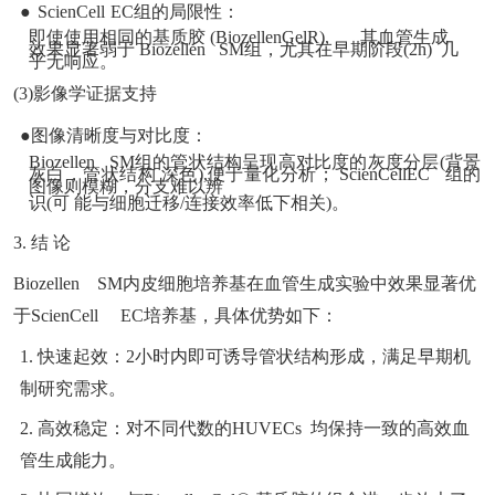
●
ScienCell
EC
组的局限性：
即使使用相同的基质胶 (BiozellenGelR), 其血管生成
效果显著弱于 Biozellen SM组，尤其在早期阶段(2h) 几
乎无响应。
(3)影像学证据支持
●图像清晰度与对比度：
Biozellen SM组的管状结构呈现高对比度的灰度分层(背景
灰白，管状结构 深色),便于量化分析； ScienCellEC 组的
图像则模糊，分支难以辨
识(可 能与细胞迁移/连接效率低下相关)。
3. 结 论
Biozellen SM内皮细胞培养基在血管生成实验中效果显著优
于ScienCell EC培养基，具体优势如下：
1. 快速起效：2小时内即可诱导管状结构形成，满足早期机
制研究需求。
2. 高效稳定：对不同代数的HUVECs 均保持一致的高效血
管生成能力。