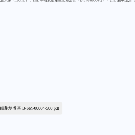
示例（100mL）：1mL
平滑肌细胞生长添加剂
（
B-SM-00004-2
）
+ 2mL 胎牛血清
肌细胞培养基 B-SM-00004-500.pdf