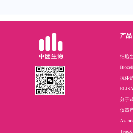
产品
细胞
Bioz
抗体
ELI
分子
仪器
Azaoo
TeusX