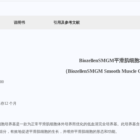
说明书
引用及参考文献
BiozellenSMGM
平滑肌细胞
（
BiozellenSMGM
Smooth Muscle 
00
存12 个月
细胞培养基是一款为正常平滑肌细胞体外培养而优化的低血清完全培养基。此培养基含
等组分，有效地促进平滑肌细胞的生长，并维持平滑肌细胞的形态和功能。