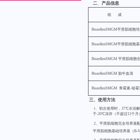
二
、
产品信息
组 成
BiozellenSMGM
平滑肌细胞培
BiozellenSMGM
平滑肌细胞基
BiozellenSMGM
平滑肌细胞
BiozellenSMGM
胎牛血清
BiozellenSMGM
青霉素-链霉
三、
使用方法
初次使用时，37℃水浴
1、
于-20℃冻存（不超过12个
2、
平滑肌细胞完全培养基配
平滑肌细胞基础培养基（
B-S