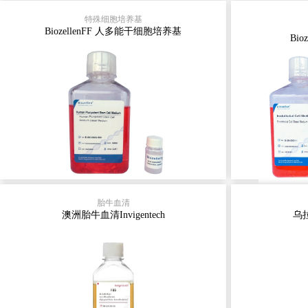
BiozellenCM人源多能干细胞维持培养
产品
特殊细胞培养基
基（无饲养层）产品编号：B-SM-
Bioze
BiozellenFF 人多能干细胞培养基
Bi
00002-500核心价值与对标优势
HUVE
✅cGMP级生产标准严格遵循国际
Biozelle
cGMP规范生产，通过ISO 13485质量
胞培养基
体系认证，满足基础研究、细胞治
部分（a
疗。 ✅无血清&无饲养层配方完全化
P7）内
学成分明确，规
细胞在培
部分（b
查看详情 >
检测指标Filtration 0.04 umOsmolality
其它类
胎牛血清
HFL1人
澳洲胎牛血清Invigentech
乌拉
细胞HL
人胃癌细
癌细胞（
胞SGC7