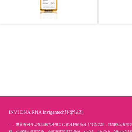
查看详情 >
INVI DNA RNA Invigentech转染试剂
一、世界首例可以在细胞内环境自代谢分解的高分子转染试剂，对细胞无毒性
胞、小动物活体转染等，高效率转染质粒DNA，siRNA、micRNA、MicroRNA或者