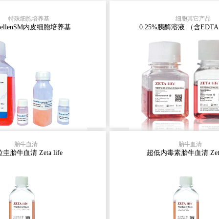
简介：一、革新突破！
0.25%胰酶溶液（含EDTA
特殊细胞培养基
细胞其它产品
llenSM 内皮细胞培养基赋能
产品信息含有酚红、2.5g/
ozellenSM内皮细胞培养基
0.25%胰酶溶液 （含EDT
C 原代细胞高效增殖此图展示
（1:250）、0.02%EDT
nSM 与 ScienCell - EC 内皮细
镁 .概况这种胰蛋白酶的液
的增殖性能测试结果。上半
有EDTA和酚红。Zeta-Lif
）为不同传代（P3、P5、
EDTA是由胰蛋白酶粉制成
皮细胞显微镜照片，直观呈现
白酶粉是一种来自猪胰腺的
养皿中的分布与形态。下半
的蛋白酶混合物。由于其
）是 HUVEC 在两种培养基
强，胰蛋白酶被广泛用于细
中的生长速率曲线，
常规细胞培养传代
查看详情 >
查看详情 >
型细胞HT29人结肠癌细胞
zeta life超低内毒素胎
胎牛血清
胎牛血清
肺成纤维细胞Beas-2B人肺脏
（Z7180FBS-500），哥
圭胎牛血清 Zeta life
超低内毒素胎牛血清 Zeta 
F人胚肺成纤维细胞MKN45
内毒素<0.1EU/ml,经测试
胞（低分化）BGC823 人胃
细胞培养zeta life超低内
低分化）MCF-7人乳腺癌细
（Z7180FBS-500），哥
901人胃腺癌细胞（中分化）
内毒素<0.1EU/ml,经测试
SGC
细胞培养:ADSCs &n