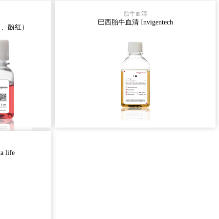
 、酚红）
invigentech生产工艺A.支原体检测: 十
胎牛血清
L胰蛋白酶
几种种细胞的生长验证,- 九种病毒检
巴西胎牛血清 Invigentech
A 、酚红）
A，不含钙和
测.B.心脏穿刺取血;C.三重0.1µm过滤
体配方含
无菌处理;D.多次多项检测:生理生化
e胰蛋白酶
检测,无菌检测,内毒素检测;检测指标
Filtration &nbs
的，胰蛋
经过辐照
消化能力
胞分离、
查看详情 >
牛血清
伦比亚血源，
life
适用于下列
毒素胎牛血清
伦比亚血源，
适用于下列
b