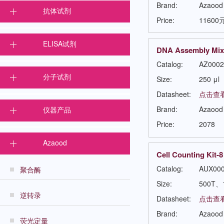
Brand:
Azaood
抗体试剂
Price:
11600
ELISA试剂
DNA Assembly Mix 
Catalog:
AZ0002
分子试剂
Size:
250 μl
Datasheet:
点击查
Brand:
Azaood
仪器产品
Price:
2078
Azaood
Cell Counting Kit-8
Catalog:
AUX00
聚合酶
Size:
500T、
逆转录
Datasheet:
点击查
Brand:
Azaood
荧光定量