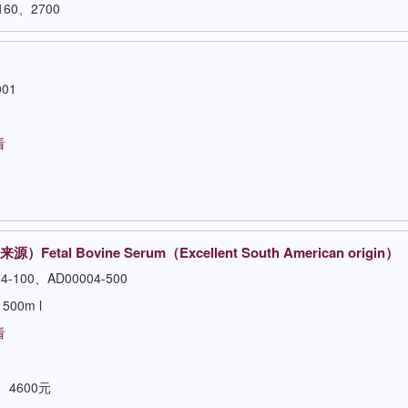
160、2700
001
看
tal Bovine Serum（Excellent South American origin）
4-100、AD00004-500
500m l
看
、4600元